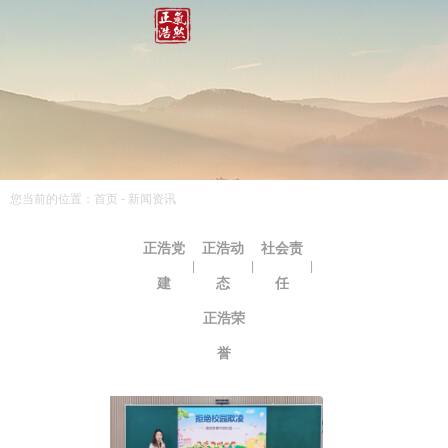
您当前的位置：首页
-
新闻资讯
正浩党
正浩动
社会责
|
|
|
建
态
任
正浩荣
誉