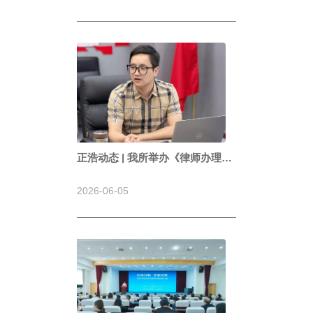
正浩动态 | 我所举办《律师办理商
业秘密侵权案件中的疑难点》专业
分享会
2026-06-05