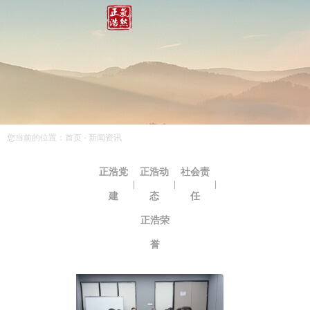
您当前的位置：首页
-
新闻资讯
正浩党
正浩动
社会责
|
|
|
建
态
任
正浩荣
誉