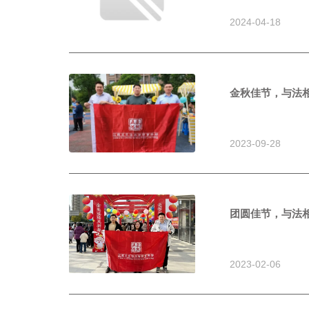
2024-04-18
金秋佳节，与法相
2023-09-28
团圆佳节，与法
2023-02-06