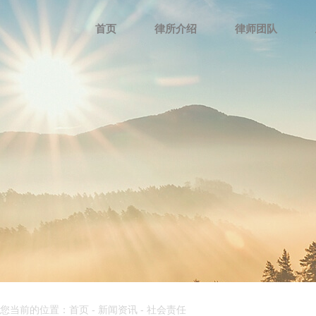
首页
律所介绍
律师团队
您当前的位置：首页
-
新闻资讯
-
社会责任