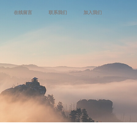
在线留言
联系我们
加入我们