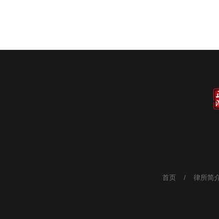
首页
/ 律所简