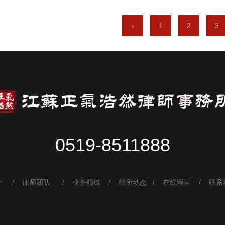
‹
1
2
3
0519-8511888
介
/ 律师团队 / 业务领域 / 律所动态 / 在线留言 / 联系