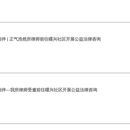
伴 | 正气浩然所律师前往曙兴社区开展公益法律咨询
相伴—我所律师受邀前往曙兴社区开展公益法律咨询