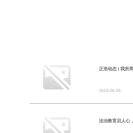
正浩动态 | 我
2024-06-05
法治教育启人心，