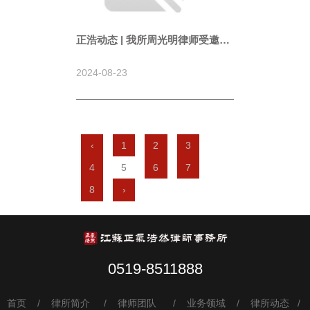
正浩动态 | 我所周光明律师受邀为
邮储银行常州分行开展法律专题培
训
2024-08-23
‹
1
2
3
4
5
6
7
8
›
0519-8511888
首页
/ 律所简介
/ 律师团队 / 业务领域 / 律所动态 /