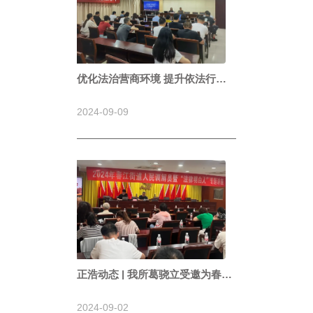
优化法治营商环境 提升依法行政
水平—我所周蕾娜律师受邀为春江
街道开展专题授课
2024-09-09
正浩动态 | 我所葛骁立受邀为春江
街道人民调解员与“法律明白人”开
展专题讲座
2024-09-02