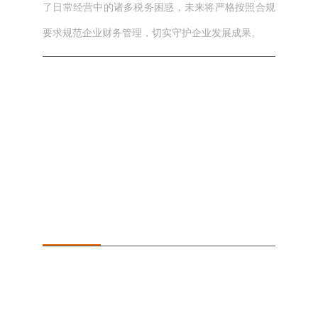
了日常经营中的诸多税务困惑，未来将严格按照合规
要求规范企业财务管理，切实守护企业发展成果。
本文网址： https://jszqhr.com/news/236.html
标签：
上一篇：
夏末秋初，共悦生辰—我所举办8月、9月集
体生日会
下一篇：
正浩动态 | 我所朱红书记受邀赴武进区教育
局作“依法治校”专题讲座
相关文章