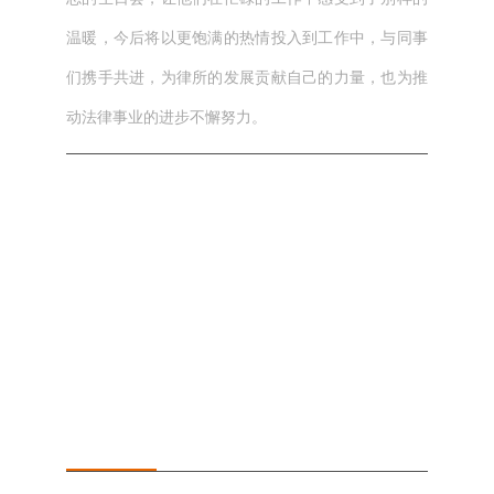
温暖，今后将以更饱满的热情投入到工作中，与同事
们携手共进，为律所的发展贡献自己的力量，也为推
动法律事业的进步不懈努力。
本文网址： https://jszqhr.com/news/235.html
标签：
上一篇：
喜报 | 我所沈婧、堵昕哲等十位律师被聘为
常州市婚姻家庭辅导专家团成员
下一篇：
正浩动态 | 我所王琦律师受邀开展《精准法
律服务之税务问题引发的刑事风险预防》线上直播讲
座
相关文章