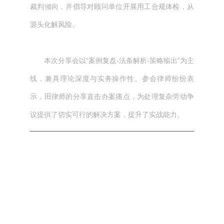
裁判倾向，并倡导对顾问单位开展用工合规体检，从
源头化解风险。
本次分享会以“案例复盘-法条解析-策略输出”为主
线，兼具理论深度与实务操作性。参会律师纷纷表
示，田律师的分享直击办案痛点，为处理复杂劳动争
议提供了切实可行的解决方案，提升了实战能力。
本文网址： https://jszqhr.com/news/225.html
标签：
上一篇：
聚焦战略优化，共绘高质量发展—江苏正气
浩然律师事务所召开2025年中管委会会议&合伙人会
议
下一篇：
沉浸式学法，护“未”成长路—第四届“未爱花
开，与法‘童’行-暑期法治夏令营”圆满举办！