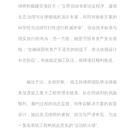
律师积极建言项目方：“立即启动专家论证程序，邀请
生态治理与法律领域的顶尖专家，共同对验收方案的
科学性与法律可行性进行权威评审”，弥合技术标准与
现实执行的鸿沟；另一方面，她坚守国有资产安全底
线：“在确保国有资产不流失的前提下，依法依规设计
补充协议”，有效稳定施工队伍，保障项目顺利推进。
融法于治，全程护航： 钱玉玲律师团队将法律服
务深度嵌入重大工程管理全链条。从合同谈判的风险
预判、履约过程的动态监督，到争议解决方案的前置
设计，她以党员律师的睿智、担当与严谨务实，为这
一复杂系统工程构筑起坚实的“法治防火墙”。