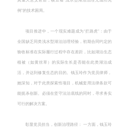
例”的技术困局。
项目推进中，一个现实难题成为“拦路虎”：由于
全国缺乏同类浅水型湖泊治理经验，初期合同约定的
验收标准在实际履行过程中存在差距，比如湖泊生态
植被（如黄丝草）的实际生长是否能在此类湖泊成
活，并达到修复生态的目的。钱玉玲作为党员律师，
她深知，对于此类探索性项目，机械套用法律条款可
能扼杀创新。必须在坚守法治底线的同时，寻求务实
可行的解决方案。
彰显党员担当，创新治理路径： 一方面，钱玉玲