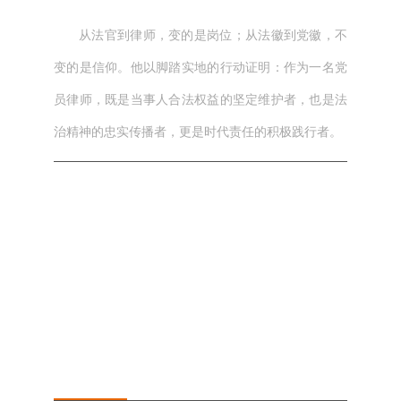
从法官到律师，变的是岗位；从法徽到党徽，不
变的是信仰。他以脚踏实地的行动证明：作为一名党
员律师，既是当事人合法权益的坚定维护者，也是法
治精神的忠实传播者，更是时代责任的积极践行者。
本文网址： https://jszqhr.com/news/214.html
标签：
上一篇：
“七·一党员风采” | 王琦—以法为盾，以心为
炬，践行法治中国梦
下一篇：
“七·一党员风采” | 钱玉玲-以法之笔绘就一湖
碧波的“守护者”
相关文章