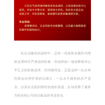
在法治建设的进程中，总有一些身影在裁判与维
权这两种庄严身份间转换，却始终如一地诠释着对公
平正义的执着追求。刘培银同志，正是这样一位从审
判席走向辩护席的法律人，一位永不褪色的共产党
员，以其从法院到律所的成长轨迹，生动诠释了服务
为民的初心与崇法敬业的专业担当。