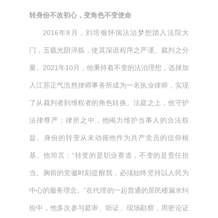
转身份不改初心，变角色不变使命
2016年8月，刘培银怀揣法治梦想踏入法院大
门，五载光阴淬炼，使其深谙程序之严谨、裁判之分
量。2021年10月，他秉持着不变的法治理想，选择加
入江苏正气浩然律师事务所成为一名执业律师，实现
了从裁判者到维权者的角色转换。法庭之上，他守护
法律尊严；律所之中，他竭力维护当事人的合法权
益。身份的转变从未动摇他作为共产党员的信仰根
基。他坦言：“转变的是职业赛道，不变的是责任担
当。胸前的党徽时刻提醒我，必须始终坚持以人民为
中心的服务理念。”在代理的一起普通的居民楼漏水纠
纷中，他多次参与庭审、听证、现场勘察，周密论证