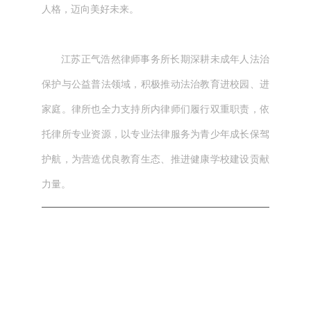
人格，迈向美好未来。
江苏正气浩然律师事务所长期深耕未成年人法治
保护与公益普法领域，积极推动法治教育进校园、进
家庭。律所也全力支持所内律师们履行双重职责，依
托律所专业资源，以专业法律服务为青少年成长保驾
护航，为营造优良教育生态、推进健康学校建设贡献
力量。
本文网址： https://jszqhr.com/news/313.html
标签：
上一篇：
春行逐雅韵 清欢醉扬州——江苏正气浩然律
师事务所春日踏青记
下一篇：
正浩动态 | 我所举办《民间借贷实务分享》