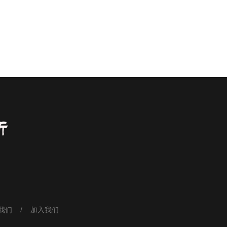
我们 / 加入我们