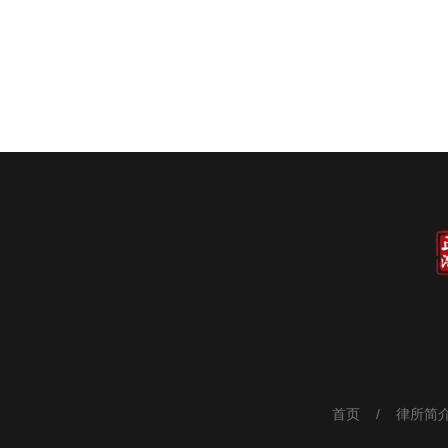
首页
/ 律所简