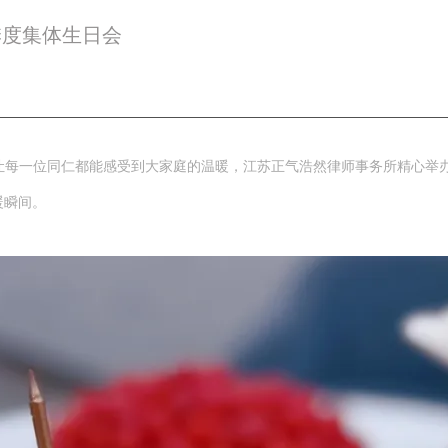
季度集体生日会
每一位同仁都能感受到大家庭的温暖，江苏正气浩然律师事务所精心举办
暖瞬间。