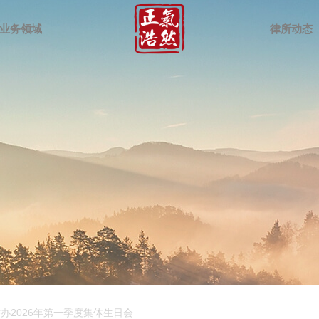
业务领域
律所动态
办2026年第一季度集体生日会