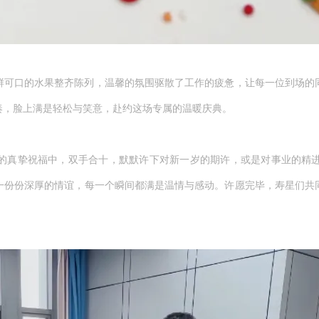
鲜可口的水果整齐陈列，温馨的氛围驱散了工作的疲惫，让每一位到场的
奏，脸上满是轻松与笑意，赴约这场专属的温暖庆典。
的真挚祝福中，双手合十，默默许下对新一岁的期许，或是对事业的精
一份份深厚的情谊，每一个瞬间都满是温情与感动。许愿完毕，寿星们共