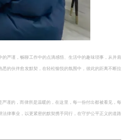
中的严谨，畅聊工作中的点滴感悟、生活中的趣味琐事，从并肩
熟悉的伙伴愈发默契，在轻松愉悦的氛围中，彼此的距离不断拉
是严谨的，而律所是温暖的，在这里，每一份付出都被看见，每
耕法律事业，以更紧密的默契携手同行，在守护公平正义的道路